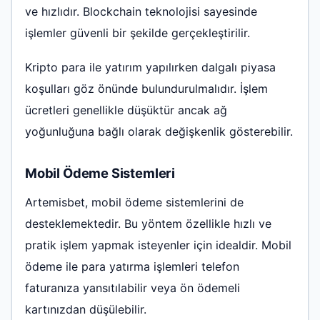
ve hızlıdır. Blockchain teknolojisi sayesinde
işlemler güvenli bir şekilde gerçekleştirilir.
Kripto para ile yatırım yapılırken dalgalı piyasa
koşulları göz önünde bulundurulmalıdır. İşlem
ücretleri genellikle düşüktür ancak ağ
yoğunluğuna bağlı olarak değişkenlik gösterebilir.
Mobil Ödeme Sistemleri
Artemisbet, mobil ödeme sistemlerini de
desteklemektedir. Bu yöntem özellikle hızlı ve
pratik işlem yapmak isteyenler için idealdir. Mobil
ödeme ile para yatırma işlemleri telefon
faturanıza yansıtılabilir veya ön ödemeli
kartınızdan düşülebilir.