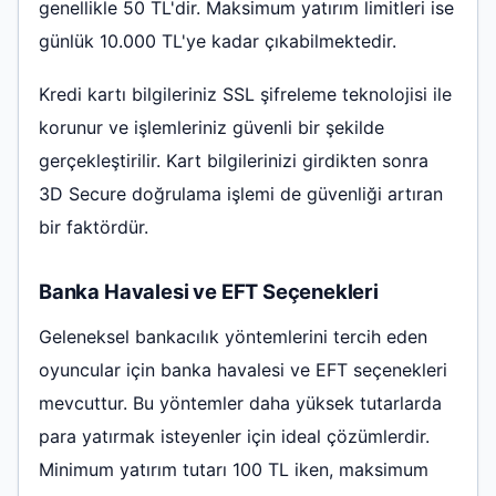
genellikle 50 TL'dir. Maksimum yatırım limitleri ise
günlük 10.000 TL'ye kadar çıkabilmektedir.
Kredi kartı bilgileriniz SSL şifreleme teknolojisi ile
korunur ve işlemleriniz güvenli bir şekilde
gerçekleştirilir. Kart bilgilerinizi girdikten sonra
3D Secure doğrulama işlemi de güvenliği artıran
bir faktördür.
Banka Havalesi ve EFT Seçenekleri
Geleneksel bankacılık yöntemlerini tercih eden
oyuncular için banka havalesi ve EFT seçenekleri
mevcuttur. Bu yöntemler daha yüksek tutarlarda
para yatırmak isteyenler için ideal çözümlerdir.
Minimum yatırım tutarı 100 TL iken, maksimum