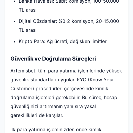
Banka Havalesi: Sabit komisyon, 100-50.000
TL arası
Dijital Cüzdanlar: %0-2 komisyon, 20-15.000
TL arası
Kripto Para: Ağ ücreti, değişken limitler
Güvenlik ve Doğrulama Süreçleri
Artemisbet, tüm para yatırma işlemlerinde yüksek
güvenlik standartları uygular. KYC (Know Your
Customer) prosedürleri çerçevesinde kimlik
doğrulama işlemleri gerekebilir. Bu süreç, hesap
güvenliğinizi artırmanın yanı sıra yasal
gereklilikleri de karşılar.
İlk para yatırma işleminizden önce kimlik