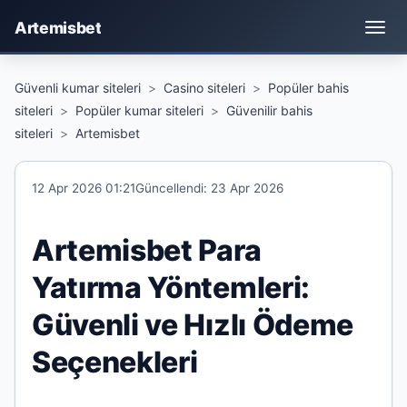
Artemisbet
Güvenli kumar siteleri
>
Casino siteleri
>
Popüler bahis
siteleri
>
Popüler kumar siteleri
>
Güvenilir bahis
siteleri
>
Artemisbet
12 Apr 2026 01:21
Güncellendi: 23 Apr 2026
Artemisbet Para
Yatırma Yöntemleri:
Güvenli ve Hızlı Ödeme
Seçenekleri